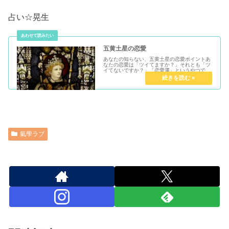
占い☆晃生
五黄土星の恋愛
あなたの知らない、五黄土星の恋愛ポイントあ
なたの恋愛は「ツイてますか？」それとも「ツ
イてないですか？」「恋愛運」というやつで
す..運にも金運・健康運・仕事運など色々ある
わけです。運勢にバイオリズムがあることは周
知の事実ですよね。誰もが「ツイ...
氣學ラブ