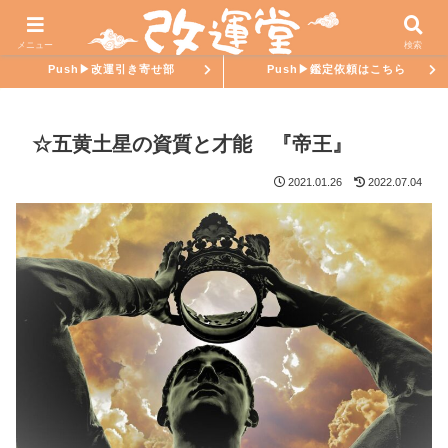
ホーム
氣學ラブ
メニュー
検索
Push▶︎改運引き寄せ部
Push▶︎鑑定依頼はこちら
☆五黄土星の資質と才能 『帝王』
2021.01.26
2022.07.04