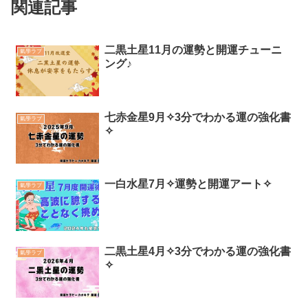
関連記事
二黒土星11月の運勢と開運チューニ
氣學ラブ
ング♪
七赤金星9月✧3分でわかる運の強化書
氣學ラブ
✧
一白水星7月✧運勢と開運アート✧
氣學ラブ
二黒土星4月✧3分でわかる運の強化書
氣學ラブ
✧