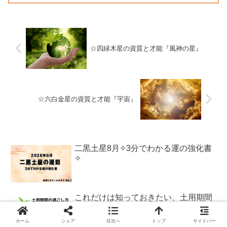
☆四緑木星の資質と才能『風神の星』
☆六白金星の資質と才能『宇宙』
二黒土星8月✧3分でわかる運の強化書
✧
これだけは知っておきたい、土用期間
の過ごし方とNG行動とは？
ホーム
シェア
目次へ
トップ
サイドバー