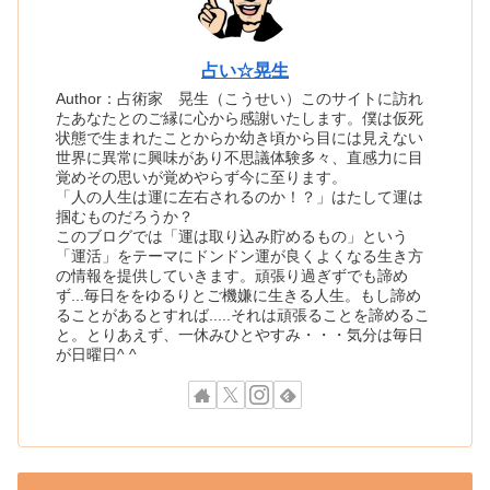
占い☆晃生
Author：占術家 晃生（こうせい）このサイトに訪れ
たあなたとのご縁に心から感謝いたします。僕は仮死
状態で生まれたことからか幼き頃から目には見えない
世界に異常に興味があり不思議体験多々、直感力に目
覚めその思いが覚めやらず今に至ります。
「人の人生は運に左右されるのか！？」はたして運は
掴むものだろうか？
このブログでは「運は取り込み貯めるもの」という
「運活」をテーマにドンドン運が良くよくなる生き方
の情報を提供していきます。頑張り過ぎずでも諦め
ず...毎日ををゆるりとご機嫌に生きる人生。もし諦め
ることがあるとすれば.....それは頑張ることを諦めるこ
と。とりあえず、一休みひとやすみ・・・気分は毎日
が日曜日^ ^