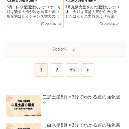
る運の強化書✧
る運の強化書✧
8月一白水星運活のシナリオ 今
7月九紫火星さんの運活のシナリ
月は繁栄の風が吹き高運の青い
オ 今月は運勢の穴から抜け出
鳥が羽ばたくチャンス増大の月
したばかり全力前進よりも優先
となり果敢に攻めるとき。
順位を明確にして着実なステッ
2026.07.13
2026.06.23
プで歩むことが大切。
次のページ
次
1
2
55
へ
二黒土星8月✧3分でわかる運の強化書
✧
一白水星8月✧3分でわかる運の強化書