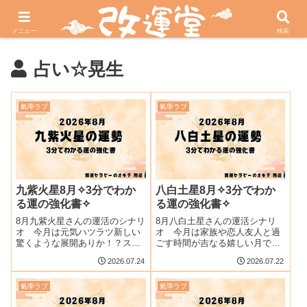
Push▶︎改運引き寄せ部
Push▶︎鑑定依頼はこちら
メニュー
検索
占い☆晃生
氣學ラブ
氣學ラブ
九紫火星8月✧3分でわか
八白土星8月✧3分でわか
る運の強化書✧
る運の強化書✧
8月九紫火星さんの運活のシナリ
8月八白土星さんの運活シナリ
オ 今月は元気ハツラツ新しい
オ 今月は家族や恋人友人と過
驚くような展開ありか！？スト
ごす時間が吉なる嬉しい月です
レス発散が開運の鍵か！？
周りの喜びに貢献することがポ
2026.07.24
2026.07.22
イント！
氣學ラブ
氣學ラブ