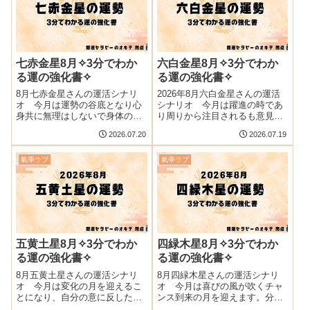
七赤金星8月✧3分でわか
六白金星8月✧3分でわか
る運の強化書✧
る運の強化書✧
8月七赤金星さんの運活シナリ
2026年8月六白金星さんの運活
オ 今月は運勢の谷底となり心
シナリオ 今月は躍進の時であ
身共に無理はしないで身体のメ
り周りから注目されるも意見が
ンテナンスに努めて正解。特に
噛み合無いかもしれない。冷静
2026.07.20
2026.07.19
心のマージンを大切に！
厳正な対応を求められます。
氣學ラブ
氣學ラブ
五黄土星8月✧3分でわか
四緑木星8月✧3分でわか
る運の強化書✧
る運の強化書✧
8月五黄土星さんの運活シナリ
8月四緑木星さんの運活シナリ
オ 今月は変化の月を迎えるこ
オ 今月は喜びの風が吹くチャ
とになり、自分の意に反した変
ンス到来の月を迎えます。分か
化でヤキモキしそうですが、し
ち合いの精神をお忘れなく。