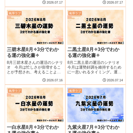
2026.07.17
2026.07.17
かし悪い変化ではありません。
氣學ラブ
氣學ラブ
三碧木星8月✧3分でわか
二黒土星8月✧3分でわか
る運の強化書✧
る運の強化書✧
8月三碧木星さんの運活のシナリ
8月二黒土星の運活のシナリオ
オ 今月は忙しさが倍増するこ
今月は運勢好調を維持するため
とが予想され、考えることより
に一息いれるタイミング。運の
動くほど道が拓けていきます。
メンテナンスの月としてこれま
2026.07.16
2026.07.14
での在り方の振り返りを行なっ
ておきましょう。
氣學ラブ
氣學ラブ
一白水星8月✧3分でわか
九紫火星7月✧3分でわか