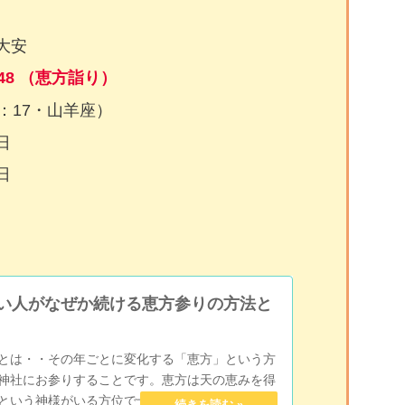
大安
48 （恵方詣り）
：17・山羊座）
日
日
い人がなぜか続ける恵方参りの方法と
とは・・その年ごとに変化する「恵方」という方
神社にお参りすることです。恵方は天の恵みを得
という神様がいる方位で十干から割り出されてい