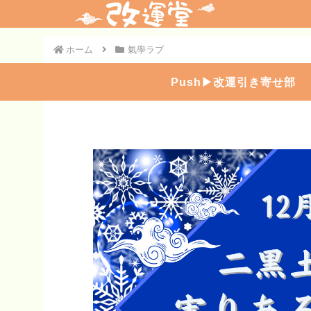
ホーム
氣學ラブ
Push▶︎改運引き寄せ部