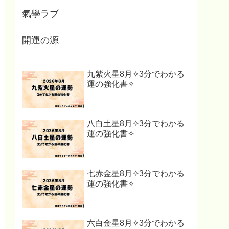
氣學ラブ
開運の源
九紫火星8月✧3分でわかる
運の強化書✧
八白土星8月✧3分でわかる
運の強化書✧
七赤金星8月✧3分でわかる
運の強化書✧
六白金星8月✧3分でわかる