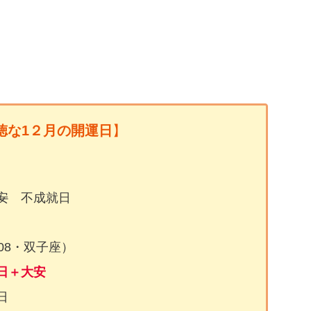
徳な1２月の開運日
】
安
不成就日
08・双子座）
日＋大安
日