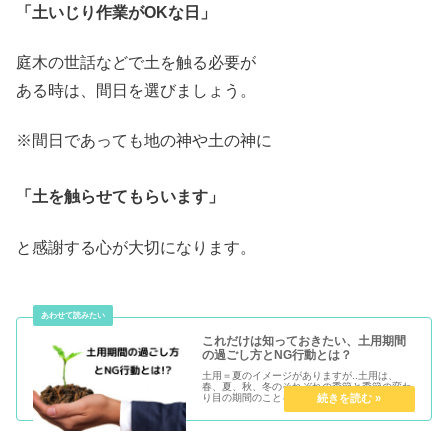
「土いじり作業がOKな日」
庭木の世話などで土を触る必要が
ある時は、間日を選びましょう。
※間日であっても地の神や土の神に
「土を触らせてもらいます」
と感謝する心が大切になります。
これだけは知っておきたい、土用期間
の過ごし方とNG行動とは？
土用＝夏のイメージがありますが..土用は、
春、夏、秋、冬のそれぞれの季節と季節の変わ
り目の期間のことを指します。土用期間は「立
春」「立夏」「立秋」「立冬」 の直前の約18
日間で、年に4回ありますので18日×4回＝年間
約72日間は土用期間ということです。この期間
は”土の気が旺（さかん）になる”期間と言われ