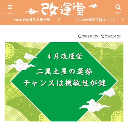
ホーム
氣學ラブ
メニュー
検索
Push▶︎改運引き寄せ部
Push▶︎鑑定依頼はこちら
2022.03.25
2022.04.27