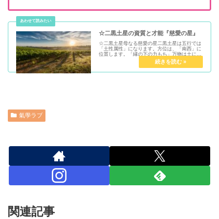
☆二黒土星の資質と才能『慈愛の星』
☆二黒土星母なる慈愛の星二黒土星は五行では
「土性属性」になります。方位は、「南西」に
位置します。「縁の下の力もち」万物は土によ
って生育しております。「全てを受け入れる母
なる大地」マザーテレサのような慈愛に溢れる
星です。二黒土星の資質と才能育...
氣學ラブ
関連記事