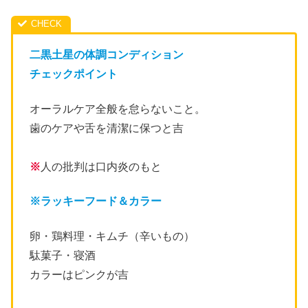
ております。 元々は「土旺用事（どおうよう
じ）」と呼ばれていて、この「土旺用事」の旺
と事が省略され、「土用」となったといわれて
います。
二黒土星の体調コンディション
チェックポイント
オーラルケア
全般を怠らないこと。
歯のケアや舌を清潔に保つと吉
※
人の批判は口内炎の
もと
※ラッキーフード
＆カラー
卵・鶏料理・キムチ（辛いもの）
駄菓子・寝酒
カ
ラーは
ピンク
が吉