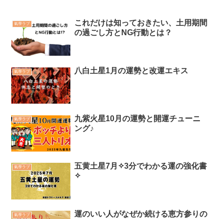
これだけは知っておきたい、土用期間
氣學ラブ
の過ごし方とNG行動とは？
八白土星1月の運勢と改運エキス
氣學ラブ
九紫火星10月の運勢と開運チューニ
氣學ラブ
ング♪
五黄土星7月✧3分でわかる運の強化書
氣學ラブ
✧
運のいい人がなぜか続ける恵方参りの
氣學ラブ