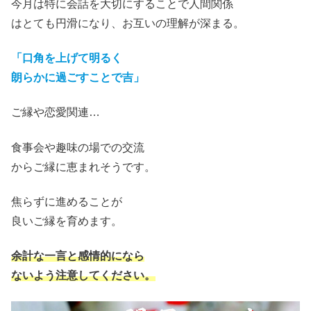
今月は特に会話を大切にすることで人間関係
はとても円滑になり、お互いの理解が深ま
る。
「
口角を上げて明るく
朗らかに過ごすことで
吉
」
ご縁や恋愛関連
…
食事会や趣味の場での交流
からご縁に恵まれそうです。
焦らずに進めることが
良いご縁を育めます。
余計な一言と感情的になら
ないよう注意してください。