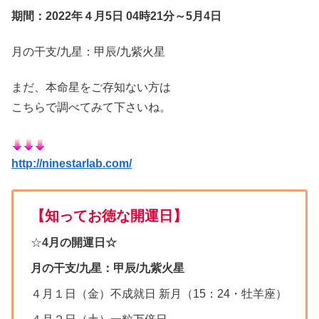
期間：2022年４月5日 04時
21
分～5月4日
月の干支/九星：甲辰/
九紫火星
まだ、本命星をご存知ない方は
こちらで調べてみて下さいね。
http://ninestarlab.com/
【知ってお徳な開運日】
☆
4月の開運日☆
月の干支/九星：甲辰/九紫火星
４月１日（金）不成就日 新月（15：24・牡羊座）