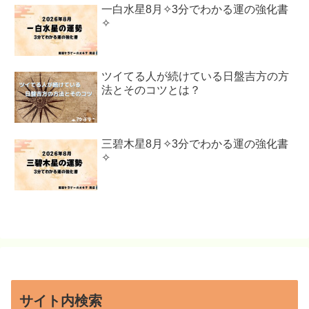
一白水星8月✧3分でわかる運の強化書
✧
ツイてる人が続けている日盤吉方の方
法とそのコツとは？
三碧木星8月✧3分でわかる運の強化書
✧
サイト内検索