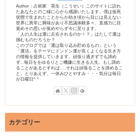
Author：占術家 晃生（こうせい）このサイトに訪れ
たあなたとのご縁に心から感謝いたします。僕は仮死
状態で生まれたことからか幼き頃から目には見えない
世界に異常に興味があり不思議体験多々、直感力に目
覚めその思いが覚めやらず今に至ります。
「人の人生は運に左右されるのか！？」はたして運は
掴むものだろうか？
このブログでは「運は取り込み貯めるもの」という
「運活」をテーマにドンドン運が良くよくなる生き方
の情報を提供していきます。頑張り過ぎずでも諦め
ず...毎日ををゆるりとご機嫌に生きる人生。もし諦め
ることがあるとすれば.....それは頑張ることを諦めるこ
と。とりあえず、一休みひとやすみ・・・気分は毎日
が日曜日^ ^
カテゴリー