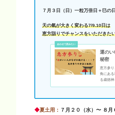
７月３日（日）一粒万倍日＋巳の
天の氣が大きく変わる7/9.10日は
恵方詣りでチャンスをいただきた
運のい
秘密
恵方参り
角にある
る歳徳神
ます。
◆
夏土用：
７月２０（水）〜 ８月