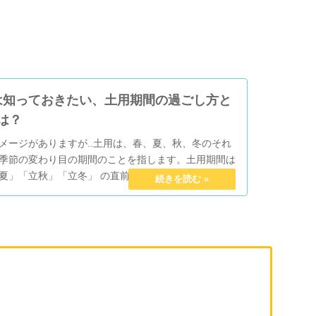
は知っておきたい、土用期間の過ごし方と
は？
メージがありますが..土用は、春、夏、秋、冬のそれ
季節の変わり目の期間のことを指します。土用期間は
夏」「立秋」「立冬」 の直前の約18日間で、年に4回
18日×4回＝年間約72日間は土用期間ということで
は”土の気が旺（さかん）になる”期間と言われており
は「土旺用事（どおうようじ）」と呼ばれていて、こ
」の旺と事が省略され、「土用」となったといわれて