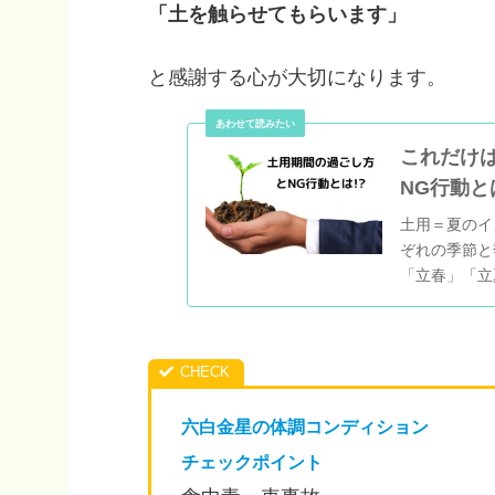
「土を触らせてもらいます」
と感謝する心が大切になります。
これだけ
NG行動と
土用＝夏のイ
ぞれの季節と
「立春」「立
ありますので
す。この期間
ます。 元々
の「土旺用事
います。
六白金星の体調コンディション
チェックポイント