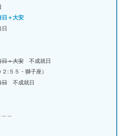
日
倍日＋大安
倍日
倍日＋大安
不成就日
２:５５・獅子座）
倍日
不成就日
＿＿＿