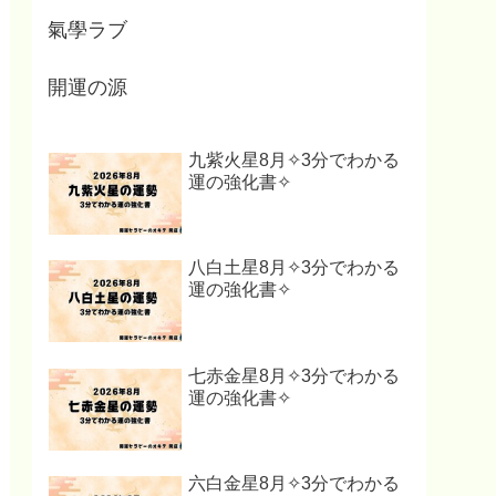
氣學ラブ
開運の源
九紫火星8月✧3分でわかる
運の強化書✧
八白土星8月✧3分でわかる
運の強化書✧
七赤金星8月✧3分でわかる
運の強化書✧
六白金星8月✧3分でわかる