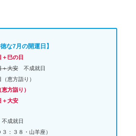
徳な7月の開運日】
日＋巳の日
日＋大安
不成就日
日（恵方詣り）
（恵方詣り）
日＋大安
不成就日
０３：３８・山羊座）