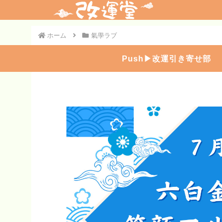
ホーム
氣學ラブ
Push▶︎改運引き寄せ部