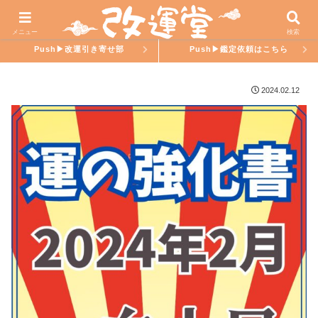
ホーム
氣學ラブ
メニュー
検索
Push▶︎改運引き寄せ部
Push▶︎鑑定依頼はこちら
2024.02.12