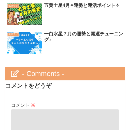
五黄土星4月✧運勢と運活ポイント✧
氣學ラブ
一白水星７月の運勢と開運チューニン
氣學ラブ
グ♪
- Comments -
コメントをどうぞ
コメント
※