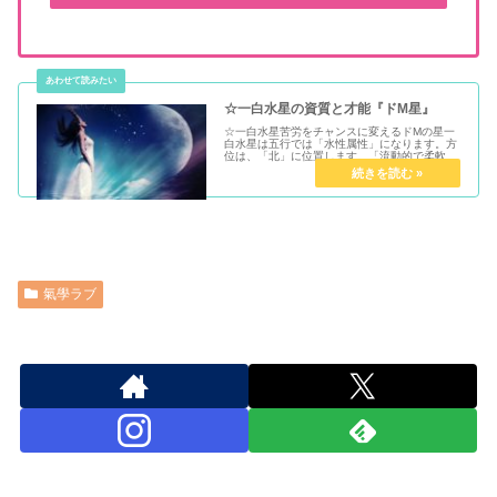
☆一白水星の資質と才能『ドM星』
☆一白水星苦労をチャンスに変えるドMの星一
白水星は五行では「水性属性」になります。方
位は、「北」に位置します。「流動的で柔軟な
星」水だけに環境や人間関係に対してとても上
手にシンクロします。苦労星とも言われてお
り..自ら厳しい物事にあえて選択...
氣學ラブ