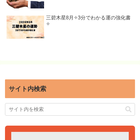
三碧木星8月✧3分でわかる運の強化書
✧
サイト内検索