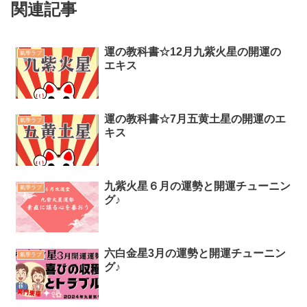
関連記事
運の教科書☆12月九紫火星の開運の
氣學ラブ
エキス
運の教科書☆7月五黄土星の開運のエ
氣學ラブ
キス
九紫火星６月の運勢と開運チューニン
氣學ラブ
グ♪
六白金星3月の運勢と開運チューニン
氣學ラブ
グ♪