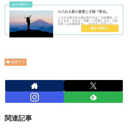
☆八白土星の資質と才能『変化』
☆八白土星八白土星は五行では「土性属性」に
なります。方位は「北東」に位置します。八白
土星＝山を意味する。（山の土）土行・山・初
春・努力・蓄財・相続・積み重ね・停止変化・
外剛内柔・二面性後ろ盾を得る..一つのことを
継続したり変化革命を起こすこ...
氣學ラブ
関連記事