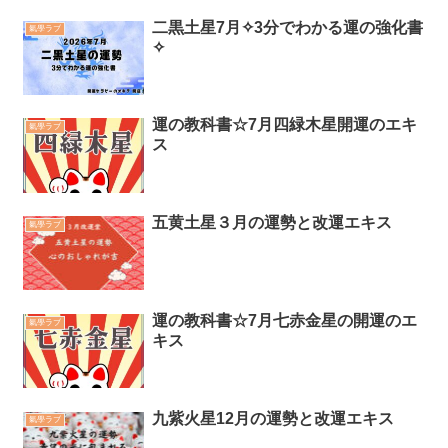
二黒土星7月✧3分でわかる運の強化書
氣學ラブ
✧
運の教科書☆7月四緑木星開運のエキ
氣學ラブ
ス
五黄土星３月の運勢と改運エキス
氣學ラブ
運の教科書☆7月七赤金星の開運のエ
氣學ラブ
キス
九紫火星12月の運勢と改運エキス
氣學ラブ