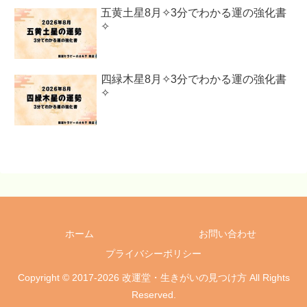
五黄土星8月✧3分でわかる運の強化書
✧
四緑木星8月✧3分でわかる運の強化書
✧
ホーム
お問い合わせ
プライバシーポリシー
Copyright © 2017-2026 改運堂・生きがいの見つけ方 All Rights
Reserved.