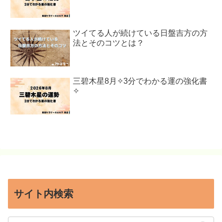
ツイてる人が続けている日盤吉方の方
法とそのコツとは？
三碧木星8月✧3分でわかる運の強化書
✧
サイト内検索