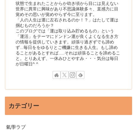
状態で生まれたことからか幼き頃から目には見えない
世界に異常に興味があり不思議体験多々、直感力に目
覚めその思いが覚めやらず今に至ります。
「人の人生は運に左右されるのか！？」はたして運は
掴むものだろうか？
このブログでは「運は取り込み貯めるもの」という
「運活」をテーマにドンドン運が良くよくなる生き方
の情報を提供していきます。頑張り過ぎずでも諦め
ず...毎日ををゆるりとご機嫌に生きる人生。もし諦め
ることがあるとすれば.....それは頑張ることを諦めるこ
と。とりあえず、一休みひとやすみ・・・気分は毎日
が日曜日^ ^
カテゴリー
氣學ラブ