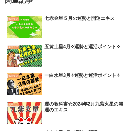
関連記事
七赤金星５月の運勢と開運エキス
氣學ラブ
五黄土星4月✧運勢と運活ポイント✧
氣學ラブ
一白水星3月✧運勢と運活ポイント✧
氣學ラブ
運の教科書☆2024年2月九紫火星の開
氣學ラブ
運のエキス