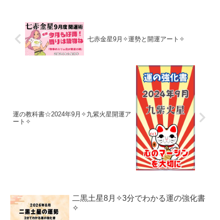
七赤金星9月✧運勢と開運アート✧
運の教科書☆2024年9月✧九紫火星開運ア
ート✧
二黒土星8月✧3分でわかる運の強化書
✧