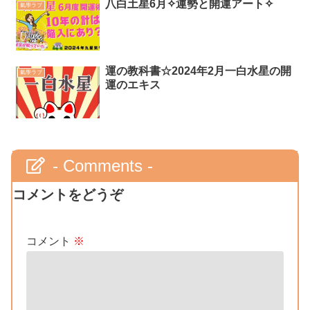
八白土星6月✧運勢と開運アート✧
氣學ラブ
運の教科書☆2024年2月一白水星の開
氣學ラブ
運のエキス
- Comments -
コメントをどうぞ
コメント
※