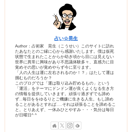
占い☆晃生
Author：占術家 晃生（こうせい）このサイトに訪れ
たあなたとのご縁に心から感謝いたします。僕は仮死
状態で生まれたことからか幼き頃から目には見えない
世界に異常に興味があり不思議体験多々、直感力に目
覚めその思いが覚めやらず今に至ります。
「人の人生は運に左右されるのか！？」はたして運は
掴むものだろうか？
このブログでは「運は取り込み貯めるもの」という
「運活」をテーマにドンドン運が良くよくなる生き方
の情報を提供していきます。頑張り過ぎずでも諦め
ず...毎日ををゆるりとご機嫌に生きる人生。もし諦め
ることがあるとすれば.....それは頑張ることを諦めるこ
と。とりあえず、一休みひとやすみ・・・気分は毎日
が日曜日^ ^