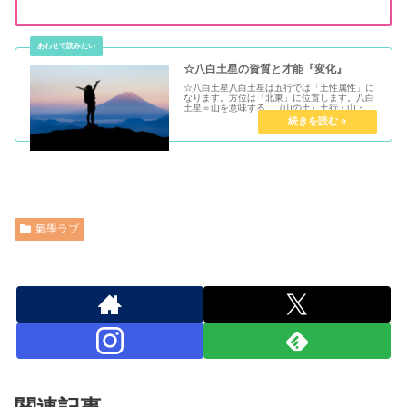
☆八白土星の資質と才能『変化』
☆八白土星八白土星は五行では「土性属性」に
なります。方位は「北東」に位置します。八白
土星＝山を意味する。（山の土）土行・山・初
春・努力・蓄財・相続・積み重ね・停止変化・
外剛内柔・二面性後ろ盾を得る..一つのことを
継続したり変化革命を起こすこ...
氣學ラブ