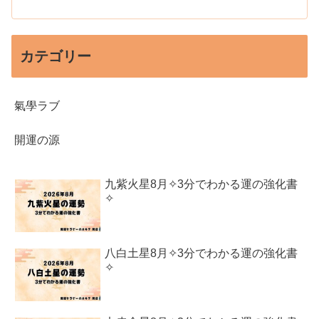
カテゴリー
氣學ラブ
開運の源
九紫火星8月✧3分でわかる運の強化書
✧
八白土星8月✧3分でわかる運の強化書
✧