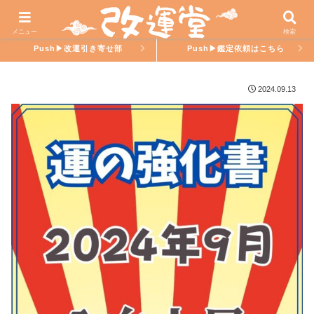
ホーム
氣學ラブ
メニュー
検索
Push▶︎改運引き寄せ部
Push▶︎鑑定依頼はこちら
2024.09.13