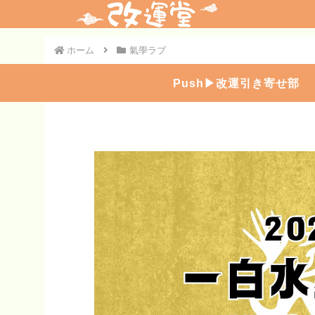
ホーム
氣學ラブ
Push▶︎改運引き寄せ部