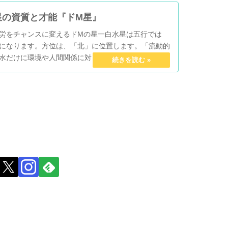
星の資質と才能『ドM星』
労をチャンスに変えるドMの星一白水星は五行では
になります。方位は、「北」に位置します。「流動的
水だけに環境や人間関係に対してとても上手にシンク
労星とも言われており..自ら厳しい物事にあえて選