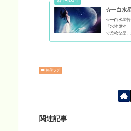
☆一白水
☆一白水星苦
「水性属性」
で柔軟な星」
ロします。苦
択...
氣學ラブ
関連記事