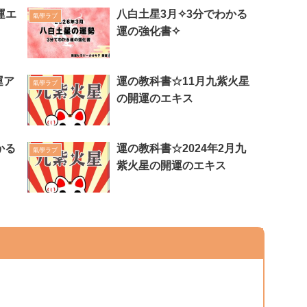
運エ
八白土星3月✧3分でわかる
氣學ラブ
運の強化書✧
運ア
運の教科書☆11月九紫火星
氣學ラブ
の開運のエキス
かる
運の教科書☆2024年2月九
氣學ラブ
紫火星の開運のエキス