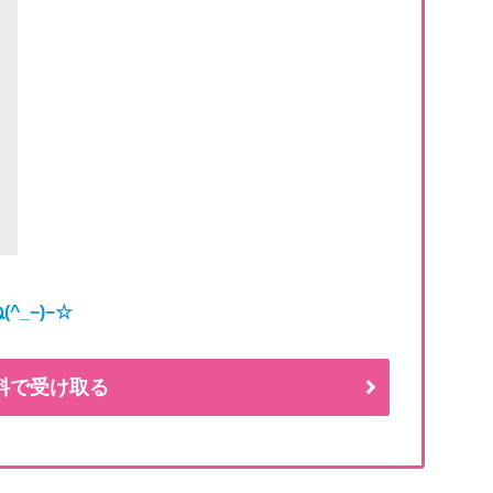
ね
(^_−)−☆
料で受け取る