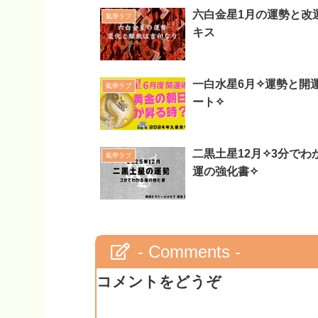
六白金星1月の運勢と改
氣學ラブ
キス
一白水星6月✧運勢と開
氣學ラブ
ート✧
二黒土星12月✧3分でわ
氣學ラブ
運の強化書✧
- Comments -
コメントをどうぞ