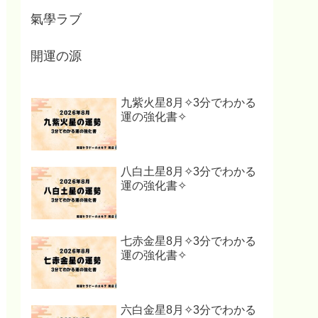
氣學ラブ
開運の源
九紫火星8月✧3分でわかる
運の強化書✧
八白土星8月✧3分でわかる
運の強化書✧
七赤金星8月✧3分でわかる
運の強化書✧
六白金星8月✧3分でわかる