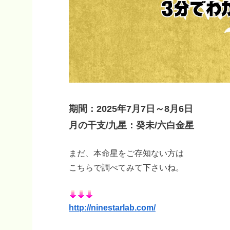
期間：2025年7月7日～8月6日
月の干支/九星：癸未
/
六白金星
まだ、本命星をご存知ない方は
こちらで調べてみて下さいね。
http://ninestarlab.com/