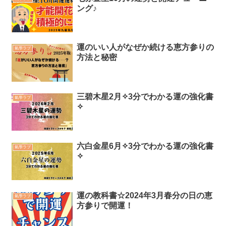
ング♪
運のいい人がなぜか続ける恵方参りの
氣學ラブ
方法と秘密
三碧木星2月✧3分でわかる運の強化書
氣學ラブ
✧
六白金星6月✧3分でわかる運の強化書
氣學ラブ
✧
運の教科書☆2024年3月春分の日の恵
氣學ラブ
方参りで開運！