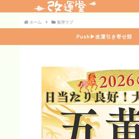
ホーム
氣學ラブ
Push▶︎改運引き寄せ部