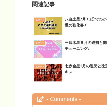
関連記事
八白土星7月✧3分でわか
氣學ラブ
運の強化書✧
三碧木星８月の運勢と開
氣學ラブ
チューニング♪
七赤金星1月の運勢と改
氣學ラブ
キス
- Comments -