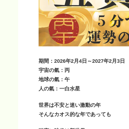
期間：2026年2月4日～2027年2月3日
宇宙の氣：丙
地球の氣：午
人の氣：一白水星
世界は不安と迷い
激動の年
そんなカオス的な年であっても