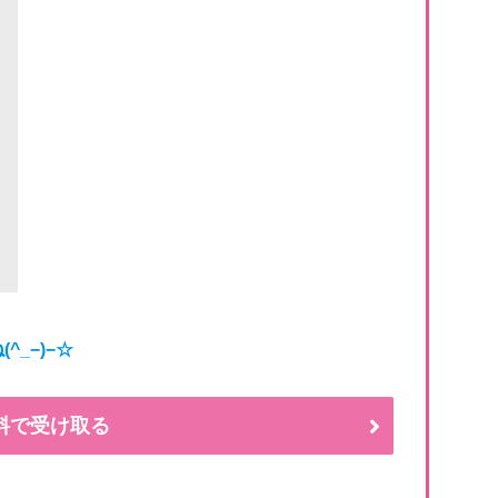
ね
(^_−)−☆
料で受け取る