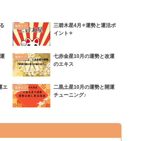
る
三碧木星4月✧運勢と運活ポ
氣學ラブ
イント✧
運
七赤金星10月の運勢と改運
氣學ラブ
のエキス
運エ
二黒土星10月の運勢と開運
氣學ラブ
チューニング♪