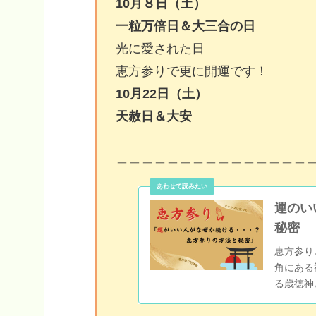
10月８日（土）
一粒万倍日＆大三合の日
光に愛された日
恵方参りで更に開運です！
10月22日（土）
天赦日＆大安
＿＿＿＿＿＿＿＿＿＿＿＿＿＿＿
運のい
秘密
恵方参り
角にある
る歳徳神
ます。