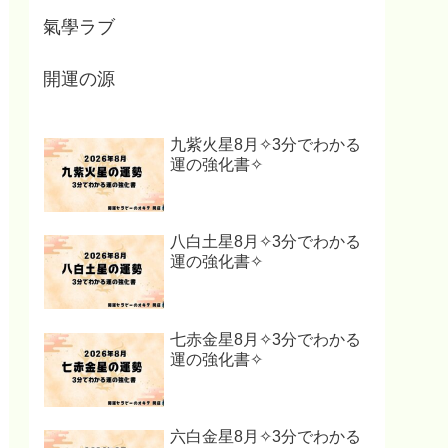
氣學ラブ
開運の源
九紫火星8月✧3分でわかる
運の強化書✧
八白土星8月✧3分でわかる
運の強化書✧
七赤金星8月✧3分でわかる
運の強化書✧
六白金星8月✧3分でわかる