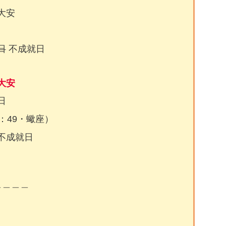
大安
日
不成就日
大安
日
：49・蠍座）
成就日
＿＿＿＿