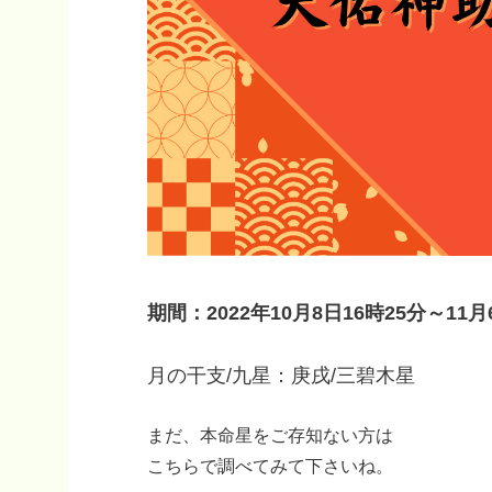
期間：2022年10月8日16時25分～11月
月の干支/九星：庚戌/三碧木星
まだ、本命星をご存知ない方は
こちらで調べてみて下さいね。