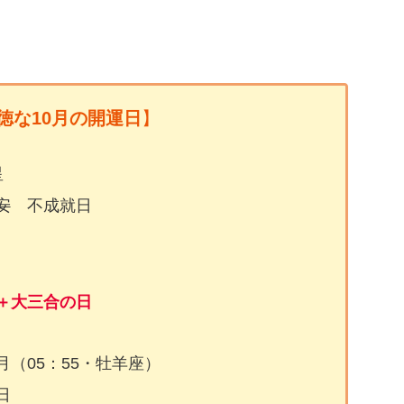
徳な10月の開運日
】
星
安
不成就日
＋
大三合の日
（05：55・牡羊座）
日