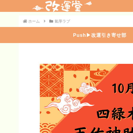
ホーム
氣學ラブ
Push▶︎改運引き寄せ部