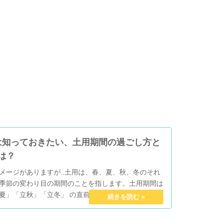
は知っておきたい、土用期間の過ごし方と
は？
メージがありますが..土用は、春、夏、秋、冬のそれ
季節の変わり目の期間のことを指します。土用期間は
夏」「立秋」「立冬」 の直前の約18日間で、年に4回
18日×4回＝年間約72日間は土用期間ということで
は”土の気が旺（さかん）になる”期間と言われており