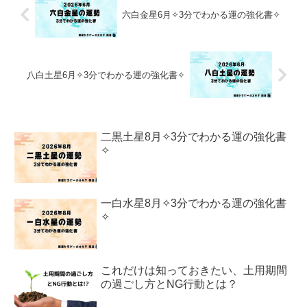
六白金星6月✧3分でわかる運の強化書✧
八白土星6月✧3分でわかる運の強化書✧
二黒土星8月✧3分でわかる運の強化書
✧
一白水星8月✧3分でわかる運の強化書
✧
これだけは知っておきたい、土用期間
の過ごし方とNG行動とは？