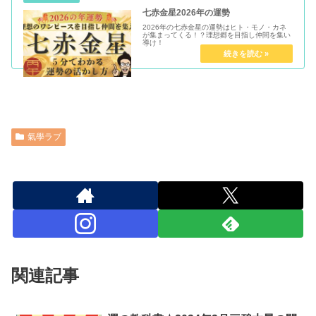
七赤金星2026年の運勢
2026年の七赤金星の運勢はヒト・モノ・カネ
が集まってくる！？理想郷を目指し仲間を集い
導け！
氣學ラブ
関連記事