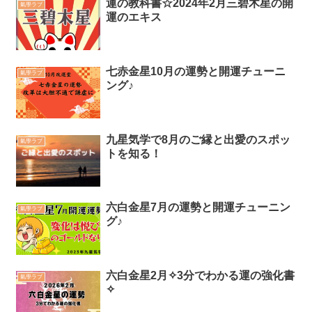
運の教科書☆2024年2月三碧木星の開
氣學ラブ
運のエキス
七赤金星10月の運勢と開運チューニ
氣學ラブ
ング♪
九星気学で8月のご縁と出愛のスポッ
氣學ラブ
トを知る！
六白金星7月の運勢と開運チューニン
氣學ラブ
グ♪
六白金星2月✧3分でわかる運の強化書
氣學ラブ
✧