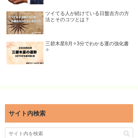
ツイてる人が続けている日盤吉方の方
法とそのコツとは？
三碧木星8月✧3分でわかる運の強化書
✧
サイト内検索