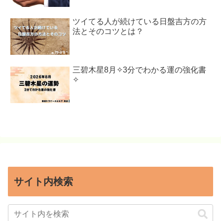
ツイてる人が続けている日盤吉方の方
法とそのコツとは？
三碧木星8月✧3分でわかる運の強化書
✧
サイト内検索