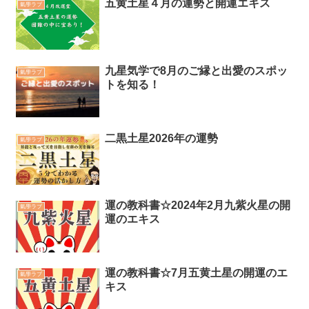
五黄土星４月の運勢と開運エキス
氣學ラブ
九星気学で8月のご縁と出愛のスポッ
氣學ラブ
トを知る！
二黒土星2026年の運勢
氣學ラブ
運の教科書☆2024年2月九紫火星の開
氣學ラブ
運のエキス
運の教科書☆7月五黄土星の開運のエ
氣學ラブ
キス