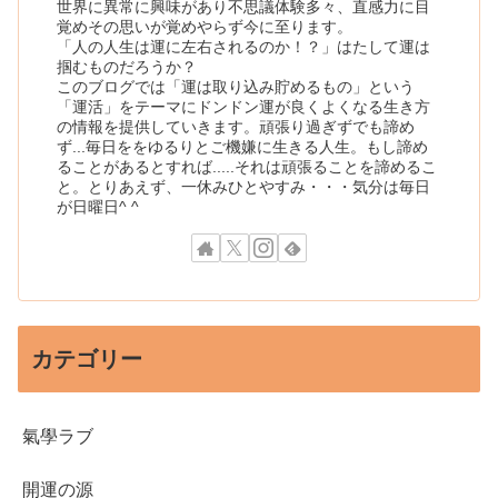
世界に異常に興味があり不思議体験多々、直感力に目
覚めその思いが覚めやらず今に至ります。
「人の人生は運に左右されるのか！？」はたして運は
掴むものだろうか？
このブログでは「運は取り込み貯めるもの」という
「運活」をテーマにドンドン運が良くよくなる生き方
の情報を提供していきます。頑張り過ぎずでも諦め
ず...毎日ををゆるりとご機嫌に生きる人生。もし諦め
ることがあるとすれば.....それは頑張ることを諦めるこ
と。とりあえず、一休みひとやすみ・・・気分は毎日
が日曜日^ ^
カテゴリー
氣學ラブ
開運の源