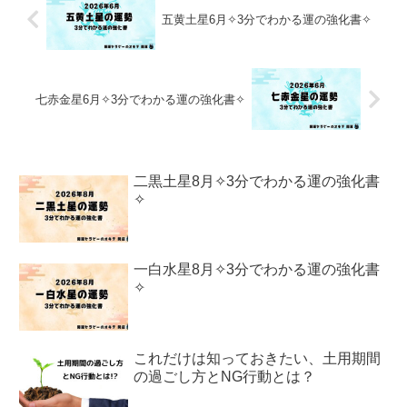
五黄土星6月✧3分でわかる運の強化書✧
七赤金星6月✧3分でわかる運の強化書✧
二黒土星8月✧3分でわかる運の強化書
✧
一白水星8月✧3分でわかる運の強化書
✧
これだけは知っておきたい、土用期間
の過ごし方とNG行動とは？