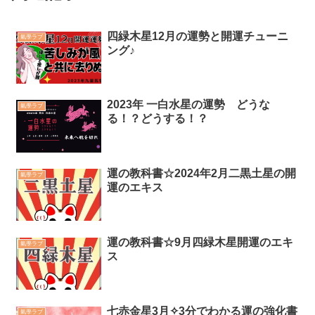
四緑木星12月の運勢と開運チューニ
氣學ラブ
ング♪
2023年 一白水星の運勢 どうな
氣學ラブ
る！？どうする！？
運の教科書☆2024年2月二黒土星の開
氣學ラブ
運のエキス
運の教科書☆9月四緑木星開運のエキ
氣學ラブ
ス
七赤金星3月✧3分でわかる運の強化書
氣學ラブ