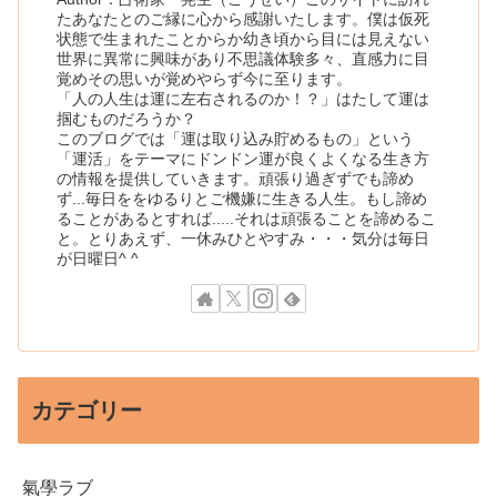
たあなたとのご縁に心から感謝いたします。僕は仮死
状態で生まれたことからか幼き頃から目には見えない
世界に異常に興味があり不思議体験多々、直感力に目
覚めその思いが覚めやらず今に至ります。
「人の人生は運に左右されるのか！？」はたして運は
掴むものだろうか？
このブログでは「運は取り込み貯めるもの」という
「運活」をテーマにドンドン運が良くよくなる生き方
の情報を提供していきます。頑張り過ぎずでも諦め
ず...毎日ををゆるりとご機嫌に生きる人生。もし諦め
ることがあるとすれば.....それは頑張ることを諦めるこ
と。とりあえず、一休みひとやすみ・・・気分は毎日
が日曜日^ ^
カテゴリー
氣學ラブ