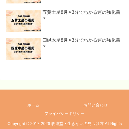
五黄土星8月✧3分でわかる運の強化書
✧
四緑木星8月✧3分でわかる運の強化書
✧
ホーム
お問い合わせ
プライバシーポリシー
Copyright © 2017-2026 改運堂・生きがいの見つけ方 All Rights