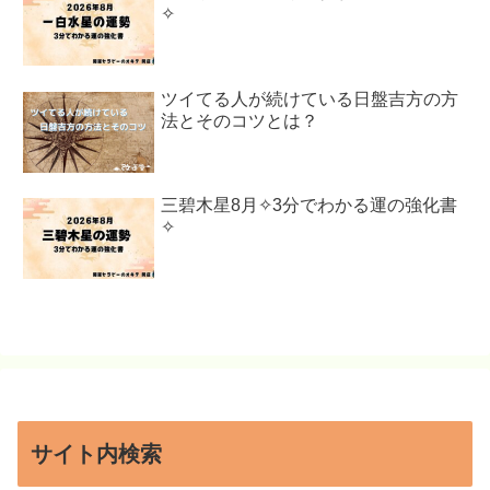
✧
ツイてる人が続けている日盤吉方の方
法とそのコツとは？
三碧木星8月✧3分でわかる運の強化書
✧
サイト内検索