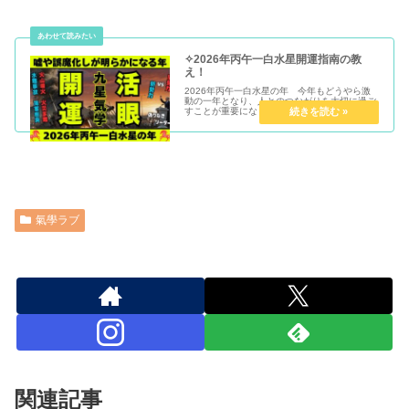
✧2026年丙午一白水星開運指南の教
え！
2026年丙午一白水星の年 今年もどうやら激
動の一年となり、人とのつながりを大切に過ご
すことが重要になります。運の流れを知って自
分の運勢に活用することをおすすめします！運
を味方につけ今年一年をご氣源な年にしてくだ
さいませ。
氣學ラブ
関連記事