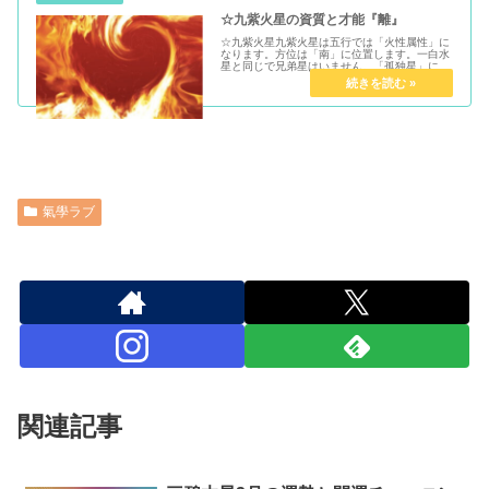
☆九紫火星の資質と才能『離』
☆九紫火星九紫火星は五行では「火性属性」に
なります。方位は「南」に位置します。一白水
星と同じで兄弟星はいません。「孤独星」にな
ります。火・夏・中年女性・太陽・派手・華や
か芸能人・ファッション・華やか・喜怒哀楽知
的で行動的・目立つ立場..「情...
氣學ラブ
関連記事