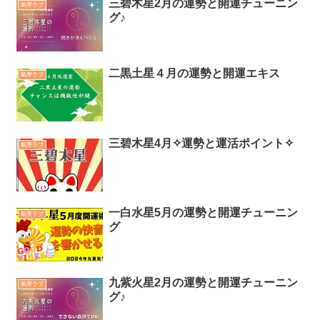
三碧木星2月の運勢と開運チューニン
氣學ラブ
グ♪
二黒土星４月の運勢と開運エキス
氣學ラブ
三碧木星4月✧運勢と運活ポイント✧
氣學ラブ
一白水星5月の運勢と開運チューニン
氣學ラブ
グ
九紫火星2月の運勢と開運チューニン
氣學ラブ
グ♪