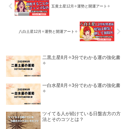
五黄土星12月✧運勢と開運アート✧
八白土星12月✧運勢と開運アート✧
二黒土星8月✧3分でわかる運の強化書
✧
一白水星8月✧3分でわかる運の強化書
✧
ツイてる人が続けている日盤吉方の方
法とそのコツとは？