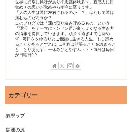
世界に異常に興味があり不思議体験多々、直感力に目
覚めその思いが覚めやらず今に至ります。
「人の人生は運に左右されるのか！？」はたして運は
掴むものだろうか？
このブログでは「運は取り込み貯めるもの」という
「運活」をテーマにドンドン運が良くよくなる生き方
の情報を提供していきます。頑張り過ぎずでも諦め
ず...毎日ををゆるりとご機嫌に生きる人生。もし諦め
ることがあるとすれば.....それは頑張ることを諦めるこ
と。とりあえず、一休みひとやすみ・・・気分は毎日
が日曜日^ ^
カテゴリー
氣學ラブ
開運の源