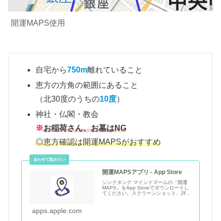
開運MAPS使用
自宅から
750m
離れていること
恵方の方角の範囲にあること
（
北30度のうちの
10度
）
神社・仏閣・教会
※
お稲荷さん、お墓はNG
◎恵方確認は開運MAPSがおすすめ
開運MAPSアプリ - App Store
シンクタンク マインドズームの「開運
MAPS」をApp Storeでダウンロードし
てください。スクリーンショット、評価
とレビュー、ユーザのヒント、「開運
MAPS」に似たゲームを見ることなどが
できます。
apps.apple.com