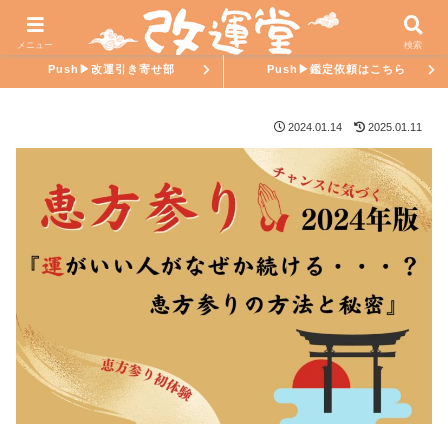
ホーム
氣學ラブ
メニュー
検索
Push▶︎改運引き寄せ部
Push▶︎鑑定依頼はこちら
2024.01.14
2025.01.11