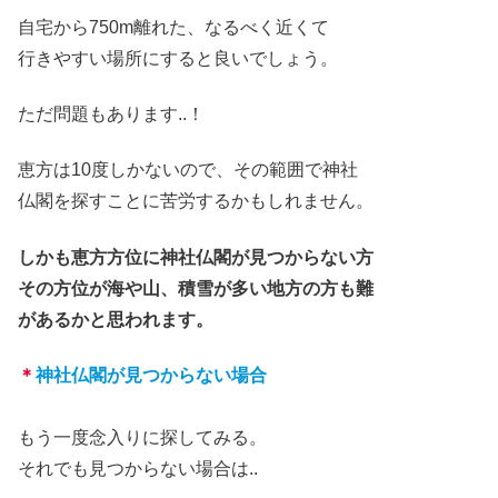
自宅から750m離れた
、
なるべく近くて
行き
やすい場所にすると良いでしょう。
ただ問題もあります
..！
恵方は10度しかないので、その範囲で神社
仏閣を探すことに苦労するかもしれません。
しかも恵方方位に神社仏閣が見つからない方
その方位が
海
や山、積雪が多い地方の方も難
があるかと
思われます。
＊
神社仏閣が見つからない場合
もう一度念入りに探して
みる。
それでも見つからない場合は
..