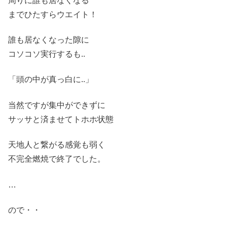
周りに誰も居なくなる
までひたすらウエイト
！
誰も居なくなった隙に
コソコソ実行するも
..
「
頭の中が真っ白に..」
当然ですが集中ができずに
サッサと済ませてトホホ
状態
天地人と繋がる感覚も弱く
不完全燃焼
で
終了でした
。
…
ので
・・