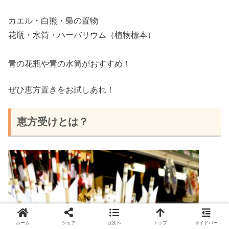
カエル
・白熊・梟の
置物
花瓶
・
水筒
・
ハーバリウム（植物標本）
青の花瓶や青の水筒がおすすめ！
ぜひ
恵方
置きを
お試しあれ！
恵方受けとは？
ホーム
シェア
目次へ
トップ
サイドバー