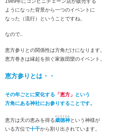
1989年にコンビニチェーン店が販売する
ようになった背景から一つのイベントに
なった（流行）ということです
ね。
なので
..
恵方参りとの関係性は
方角
だけになります。
恵方巻きは縁起を担ぐ家族団欒のイベント
。
恵方参りとは
・・
その年ごとに変化する
「恵方」
という
方角にある神社にお参りすることです。
としとくじん
恵方は天の恵みを得る
歳徳神
という神様が
いる方位で
十干
から割り出されています。