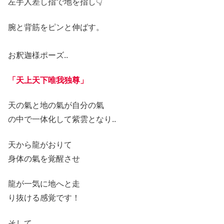
左手人差し指で地を指し👇
腕と背筋をピンと伸ばす。
お釈迦様ポーズ
..
「
天上天下唯我独尊」
天の氣と地の氣が自分の氣
の中で一体化して紫雲となり..
天から龍がおりて
身体の氣を覚醒させ
龍が一気に地へと走
り抜ける感覚です！
そして