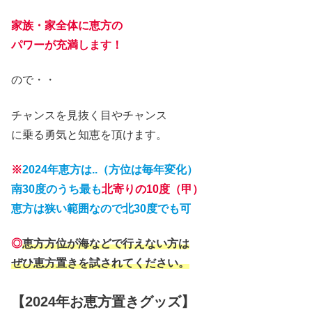
家族・家全体に恵方の
パワーが充満します
！
ので
・・
チャンスを見抜く目やチャンス
に乗る勇気と知恵を
頂けます。
※
2024年
恵方は..（方位は毎年変化）
南30度のうち最も
北
寄りの10度
（甲）
恵方は狭い範囲なので北30度でも可
◎
恵方方位が海などで行えない方は
ぜひ恵方置きを試されてください。
【2024年お恵方置きグッズ】