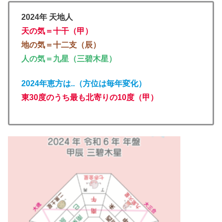
2024年 天地人
天の気＝十干
（甲）
地の気＝十二支（辰）
人の気＝九星（三碧木星）
2024年
恵方は..（方位は毎年変化）
東
30度のうち最も北
寄りの10度
（甲）