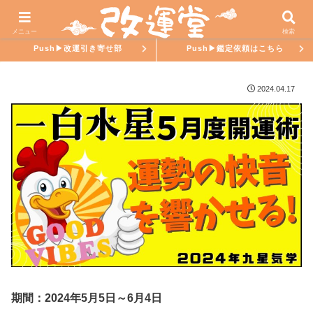
ホーム
氣學ラブ
メニュー
検索
Push▶︎改運引き寄せ部
Push▶︎鑑定依頼はこちら
2024.04.17
期間：2024年5月5日～6月4日