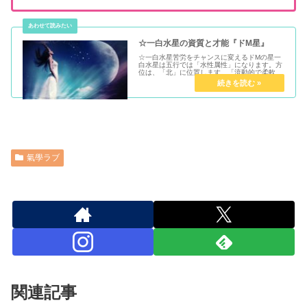
☆一白水星の資質と才能『ドM星』
☆一白水星苦労をチャンスに変えるドMの星一
白水星は五行では「水性属性」になります。方
位は、「北」に位置します。「流動的で柔軟な
星」水だけに環境や人間関係に対してとても上
手にシンクロします。苦労星とも言われてお
り..自ら厳しい物事にあえて選択...
氣學ラブ
関連記事