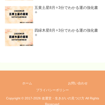
五黄土星8月✧3分でわかる運の強化書
✧
四緑木星8月✧3分でわかる運の強化書
✧
ホーム
お問い合わせ
プライバシーポリシー
Copyright © 2017-2026 改運堂・生きがいの見つけ方 All Rights
Reserved.