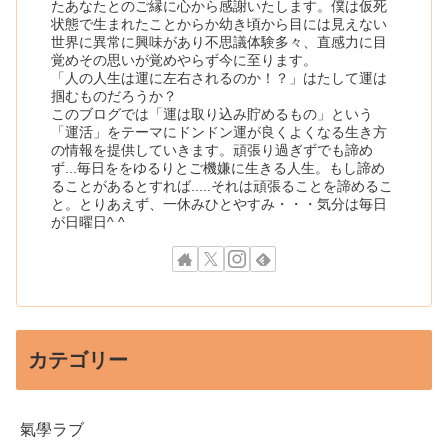
たあなたとのご縁に心から感謝いたします。僕は仮死
状態で生まれたことからか幼き頃から目には見えない
世界に異常に興味があり不思議体験多々、直感力に目
覚めその思いが覚めやらず今に至ります。
「人の人生は運に左右されるのか！？」はたして運は
掴むものだろうか？
このブログでは「運は取り込み貯めるもの」という
「運活」をテーマにドンドン運が良くよくなる生き方
の情報を提供していきます。頑張り過ぎずでも諦め
ず...毎日ををゆるりとご機嫌に生きる人生。もし諦め
ることがあるとすれば.....それは頑張ることを諦めるこ
と。とりあえず、一休みひとやすみ・・・気分は毎日
が日曜日^ ^
カテゴリー
氣學ラブ