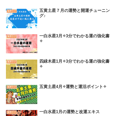
五黄土星７月の運勢と開運チューニン
氣學ラブ
グ♪
一白水星3月✧3分でわかる運の強化書
氣學ラブ
✧
四緑木星1月✧3分でわかる運の強化書
氣學ラブ
✧
五黄土星4月✧運勢と運活ポイント✧
氣學ラブ
一白水星1月の運勢と改運エキス
氣學ラブ