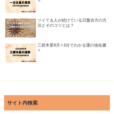
✧
ツイてる人が続けている日盤吉方の方
法とそのコツとは？
三碧木星8月✧3分でわかる運の強化書
✧
サイト内検索