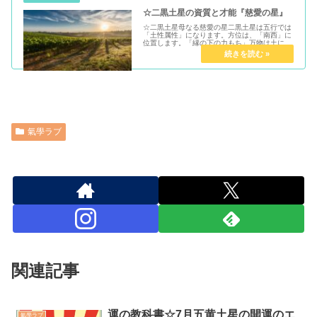
☆二黒土星の資質と才能『慈愛の星』
☆二黒土星母なる慈愛の星二黒土星は五行では
「土性属性」になります。方位は、「南西」に
位置します。「縁の下の力もち」万物は土によ
って生育しております。「全てを受け入れる母
なる大地」マザーテレサのような慈愛に溢れる
星です。二黒土星の資質と才能育...
氣學ラブ
関連記事
運の教科書☆7月五黄土星の開運のエ
氣學ラブ