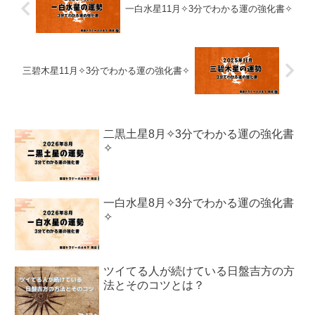
一白水星11月✧3分でわかる運の強化書✧
三碧木星11月✧3分でわかる運の強化書✧
二黒土星8月✧3分でわかる運の強化書
✧
一白水星8月✧3分でわかる運の強化書
✧
ツイてる人が続けている日盤吉方の方
法とそのコツとは？