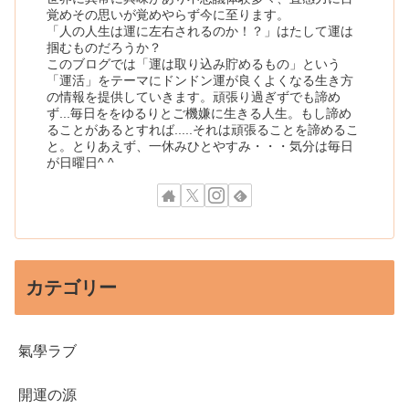
覚めその思いが覚めやらず今に至ります。
「人の人生は運に左右されるのか！？」はたして運は
掴むものだろうか？
このブログでは「運は取り込み貯めるもの」という
「運活」をテーマにドンドン運が良くよくなる生き方
の情報を提供していきます。頑張り過ぎずでも諦め
ず...毎日ををゆるりとご機嫌に生きる人生。もし諦め
ることがあるとすれば.....それは頑張ることを諦めるこ
と。とりあえず、一休みひとやすみ・・・気分は毎日
が日曜日^ ^
カテゴリー
氣學ラブ
開運の源