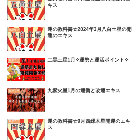
キス
運の教科書☆2024年3月八白土星の開
氣學ラブ
運のエキス
二黒土星1月✧運勢と運活ポイント✧
氣學ラブ
九紫火星1月の運勢と改運エキス
氣學ラブ
運の教科書☆9月四緑木星開運のエキ
氣學ラブ
ス