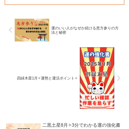
運のいい人がなぜか続ける恵方参りの方
法と秘密
四緑木星1月✧運勢と運活ポイント✧
二黒土星8月✧3分でわかる運の強化書