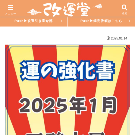
ホーム
氣學ラブ
メニュー
検索
Push▶︎改運引き寄せ部
Push▶︎鑑定依頼はこちら
2025.01.14