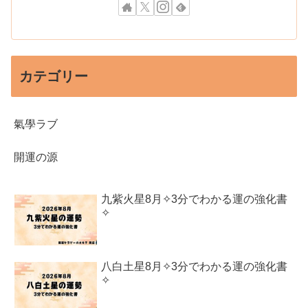
カテゴリー
氣學ラブ
開運の源
九紫火星8月✧3分でわかる運の強化書
✧
八白土星8月✧3分でわかる運の強化書
✧