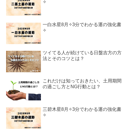
✧
一白水星8月✧3分でわかる運の強化書
✧
ツイてる人が続けている日盤吉方の方
法とそのコツとは？
これだけは知っておきたい、土用期間
の過ごし方とNG行動とは？
三碧木星8月✧3分でわかる運の強化書
✧