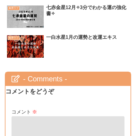
七赤金星12月✧3分でわかる運の強化
氣學ラブ
書✧
一白水星1月の運勢と改運エキス
氣學ラブ
- Comments -
コメントをどうぞ
コメント
※