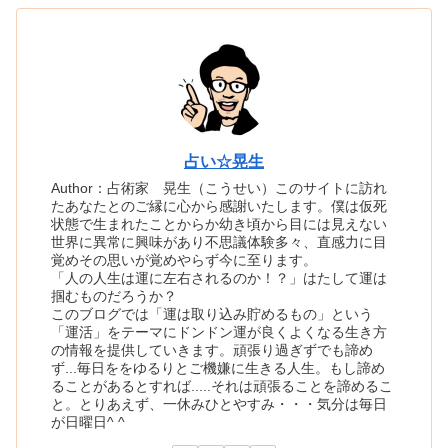
占い☆晃生
Author：占術家 晃生（こうせい）このサイトに訪れ
たあなたとのご縁に心から感謝いたします。僕は仮死
状態で生まれたことからか幼き頃から目には見えない
世界に異常に興味があり不思議体験多々、直感力に目
覚めその思いが覚めやらず今に至ります。
「人の人生は運に左右されるのか！？」はたして運は
掴むものだろうか？
このブログでは「運は取り込み貯めるもの」という
「運活」をテーマにドンドン運が良くよくなる生き方
の情報を提供していきます。頑張り過ぎずでも諦め
ず...毎日ををゆるりとご機嫌に生きる人生。もし諦め
ることがあるとすれば.....それは頑張ることを諦めるこ
と。とりあえず、一休みひとやすみ・・・気分は毎日
が日曜日^ ^