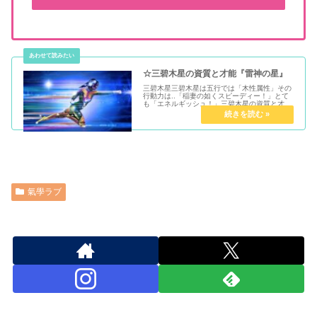
☆三碧木星の資質と才能『雷神の星』
三碧木星三碧木星は五行では「木性属性」その
行動力は..「稲妻の如くスピーディー！」とて
も「エネルギッシュ！」三碧木星の資質と才能
明るく発展的若々しくて元気！「明朗快活」方
位：「東」に廻座「朝日と発展」を意味する星
です。思考は発展的であり、優...
氣學ラブ