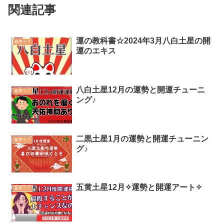
関連記事
運の教科書☆2024年3月八白土星の開
氣學ラブ
運のエキス
八白土星12月の運勢と開運チューニ
氣學ラブ
ング♪
二黒土星1月の運勢と開運チューニン
氣學ラブ
グ♪
五黄土星12月✧運勢と開運アート✧
氣學ラブ