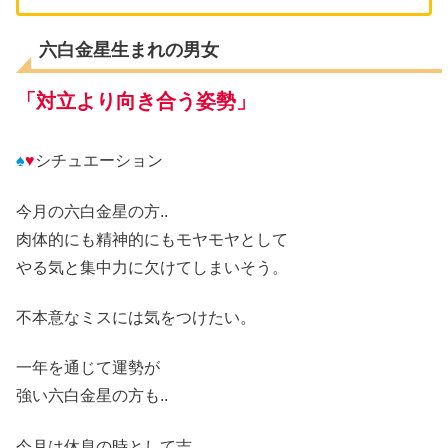
六白金星生まれの男女
「対立より向き合う姿勢」
♠
♥
シチュエーション
今月の六白金星の方..
肉体的にも精神的にもモヤモヤとして
やる気と集中力に欠けてしまいそう。
不本意なミスに
は
気をつけたい。
一年を通じて運勢が
強い六白金星の方
も
..
今月は休息の時と
して吉