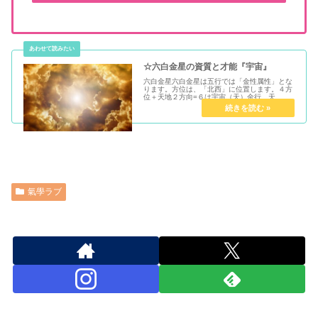
☆六白金星の資質と才能『宇宙』
六白金星六白金星は五行では「金性属性」とな
ります。方位は、「北西」に位置します。４方
位＋天地２方向=６は宇宙（天）金行、天、
父、晩秋、経営者、剛健、上に立つ人、支配
者、表舞台・立派 、指図されることを嫌う、責
任感がある、頑固な面もある..「...
氣學ラブ