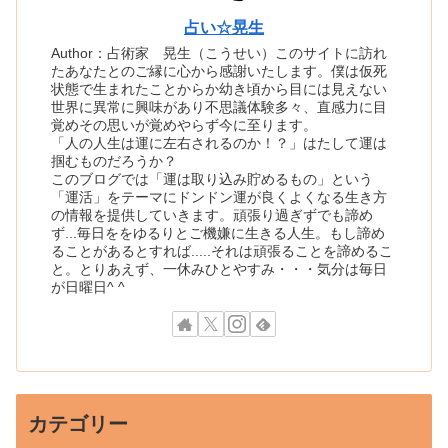
占い☆晃生
Author：占術家 晃生（こうせい）このサイトに訪れ
たあなたとのご縁に心から感謝いたします。僕は仮死
状態で生まれたことからか幼き頃から目には見えない
世界に異常に興味があり不思議体験多々、直感力に目
覚めその思いが覚めやらず今に至ります。
「人の人生は運に左右されるのか！？」はたして運は
掴むものだろうか？
このブログでは「運は取り込み貯めるもの」という
「運活」をテーマにドンドン運が良くよくなる生き方
の情報を提供していきます。頑張り過ぎずでも諦め
ず...毎日ををゆるりとご機嫌に生きる人生。もし諦め
ることがあるとすれば.....それは頑張ることを諦めるこ
と。とりあえず、一休みひとやすみ・・・気分は毎日
が日曜日^ ^
カテゴリー