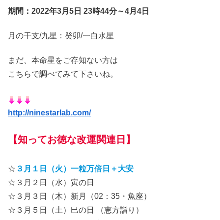
期間：2022年3月5日 23時44分～4月4日
月の干支/九星：癸卯/一白水星
まだ、本命星をご存知ない方は
こちらで調べてみて下さいね。
http://ninestarlab.com/
【知ってお徳な改運関連日】
☆
３月１日（火）
一粒万倍日＋大安
☆
３月２日（水）寅の日
☆
３月３日（木）新月（02：35・魚座）
☆
３月５日（土）巳の日 （恵方詣り）