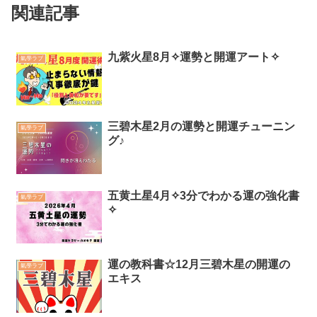
関連記事
九紫火星8月✧運勢と開運アート✧
氣學ラブ
三碧木星2月の運勢と開運チューニン
氣學ラブ
グ♪
五黄土星4月✧3分でわかる運の強化書
氣學ラブ
✧
運の教科書☆12月三碧木星の開運の
氣學ラブ
エキス