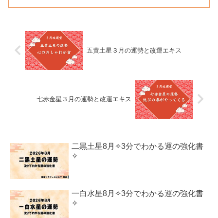
五黄土星３月の運勢と改運エキス
七赤金星３月の運勢と改運エキス
二黒土星8月✧3分でわかる運の強化書
✧
一白水星8月✧3分でわかる運の強化書
✧