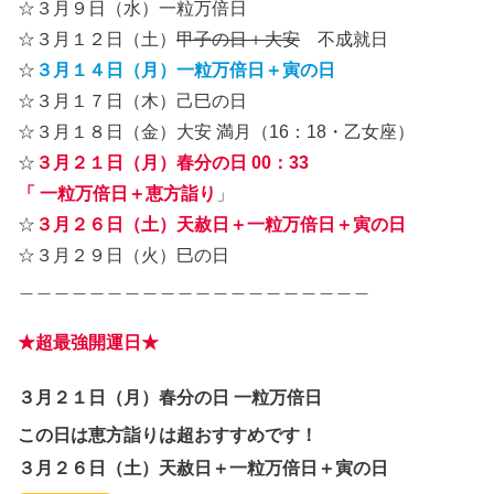
☆
３月９日（水）一粒万倍日
☆
３月１２日（土）
甲子の日＋大安
不成就日
☆
３月１４日（月）一粒万倍日＋寅の日
☆
３月１７日（木）己巳の日
☆
３月１８日（金）大安 満月（16：18・乙女座）
☆
３月２１日（月）
春分の日
00：33
「 一粒万倍日
＋恵方詣り
」
☆
３月２６日（土）天赦日＋一粒万倍日＋寅の日
☆
３月２９日（火）巳の日
＿＿＿＿＿＿＿＿＿＿＿＿＿＿＿＿＿＿＿＿
★超最強開運日★
３月２１日（月）春分の日 一粒万倍日
この日は恵方詣り
は超おすすめです！
３月２６日（土）天赦日＋一粒万倍日＋寅の日