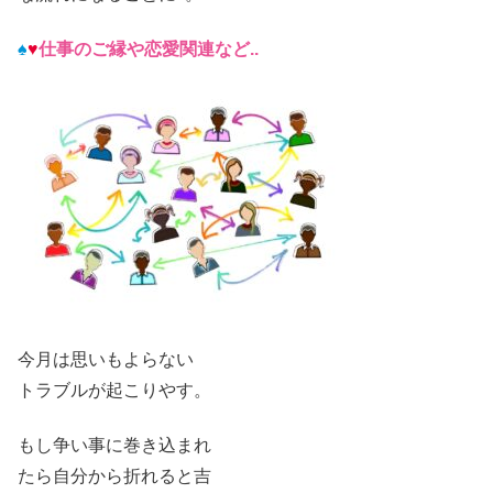
♠
♥
仕事のご縁や恋愛関連など..
今月は
思いもよらない
トラブルが起こりやす
。
もし争い事に巻き込まれ
たら自分から折れると吉